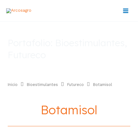
Ir
al
contenido
Portafolio:
Bioestimulantes
,
Futureco
Inicio
Bioestimulantes
Futureco
Botamisol
Botamisol