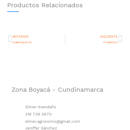
Productos Relacionados
ANTERIOR
SIGUIENTE
Prev
Ne
GreenGard PA
Frudestim
Zona Boyacá - Cundinamarca
Elmer Avendaño
318 739 0670
elmer.agronomo@gmail.com
Jeniffer Sánchez