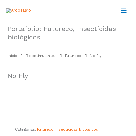
Ir
al
contenido
Portafolio:
Futureco
,
Insecticidas
biológicos
Inicio
Bioestimulantes
Futureco
No Fly
No Fly
Categorías:
Futureco
,
Insecticidas biológicos