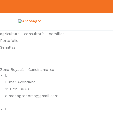
Ir
al
contenido
agricultura - consultoría - semillas
Portafolio
Semillas
Zona Boyacá - Cundinamarca
Elmer Avendaño
318 739 0670
elmer.agronomo@gmail.com