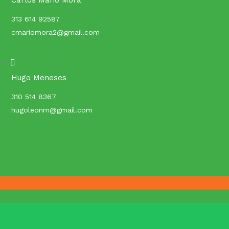
Carlos Mario Mora
313 614 92587
cmariomora2@gmail.com
Hugo Meneses
310 514 8367
hugoleonm@gmail.com