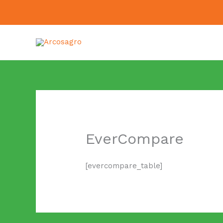
Ir
al
contenido
EverCompare
[evercompare_table]